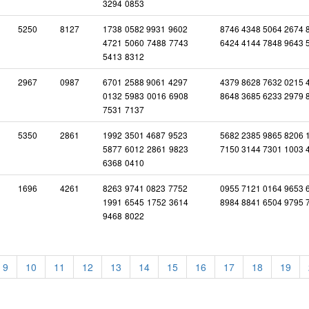
3294
0853
5250
8127
1738
0582
9931
9602
8746 4348 5064 2674 
4721
5060
7488
7743
6424 4144 7848 9643 
5413
8312
2967
0987
6701
2588
9061
4297
4379 8628 7632 0215 
0132
5983
0016
6908
8648 3685 6233 2979 
7531
7137
5350
2861
1992
3501
4687
9523
5682 2385 9865 8206 
5877
6012
2861
9823
7150 3144 7301 1003 
6368
0410
1696
4261
8263
9741
0823
7752
0955 7121 0164 9653 
1991
6545
1752
3614
8984 8841 6504 9795 
9468
8022
9
10
11
12
13
14
15
16
17
18
19