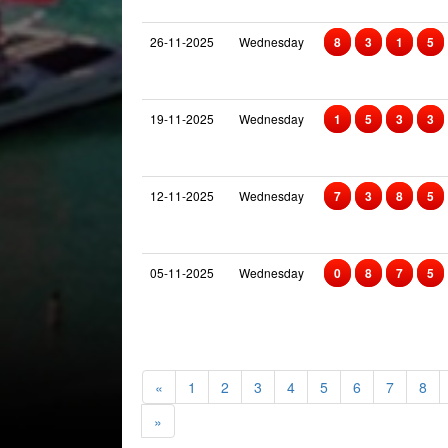
26-11-2025
Wednesday
8
3
1
5
19-11-2025
Wednesday
1
5
3
3
12-11-2025
Wednesday
7
3
8
5
05-11-2025
Wednesday
0
8
7
5
«
1
2
3
4
5
6
7
8
»