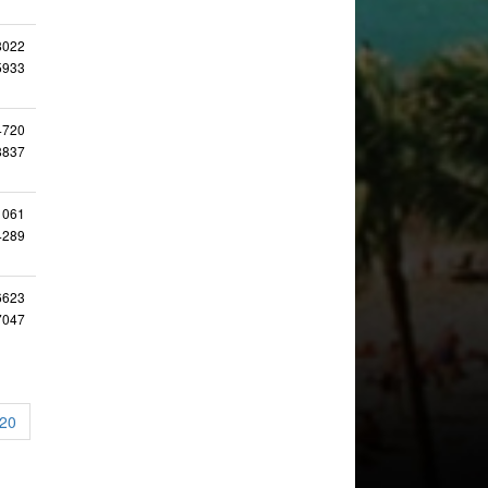
8022
5933
4720
8837
1061
4289
6623
7047
20