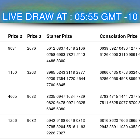
LIVE DRAW AT : 05:55 GMT -10
Prize 2
Prize 3
Starter Prize
Consolation Prize
9034
2676
5612
0837
4548
2166
0039 5927 0436 4277 
0258
6903
7821
2113
6126 0900 3110 9091 
4488
8300
1150
3263
3965
5243
3118
2877
6866 0435 0753 6324 
0239
7354
1720
4644
6286 0958 4598 8899 
7700
6845
4665
9033
8235
0947
1634
7729
3783 4715 1444 7377 
0820
6478
0971
0325
7511 6825 0077 5700 
6845
6380
1256
9082
5942
9108
6646
0813
6816 3623 7606 3665 
2795
3204
5516
1193
2943 2891 1080 4352 
2226
7027