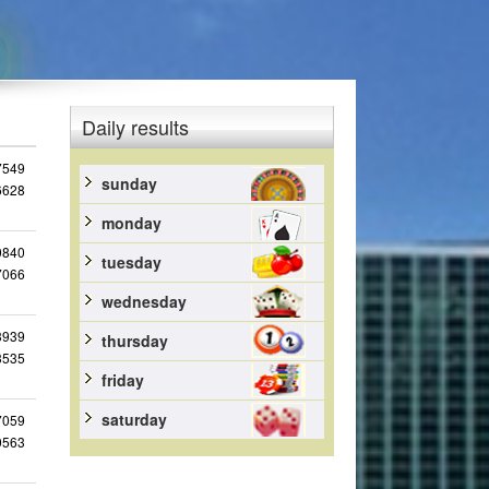
Daily results
7549
sunday
6628
monday
0840
tuesday
7066
wednesday
3939
thursday
3535
friday
saturday
7059
0563