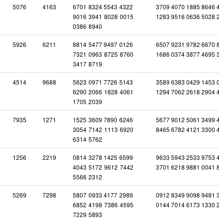
5076
4163
6701
8324
5543
4322
3709 4070 1885 8646 
9016
3941
8028
0015
1283 9516 0636 5028 
0386
8940
5926
6211
8814
5477
9497
0126
6507 9231 9782 6670 
7321
0963
8725
8760
1686 0374 3877 4695 
3417
8719
4514
9688
5623
0971
7726
5143
3589 6383 0429 1453 
6290
2066
1828
4061
1294 7062 2618 2904 
1705
2039
7935
1271
1525
3609
7890
6246
5677 9012 5061 3499 
3054
7142
1113
6920
8465 6782 4121 3300 
6314
5762
1256
2219
0814
3278
1425
6599
9633 5943 2533 9753 
4043
5172
9612
7442
3701 6218 9881 0041 
5566
2312
5269
7298
5807
0933
4177
2989
0912 8349 9098 9481 
6852
4198
7386
4595
0144 7014 6173 1330 
7229
5893