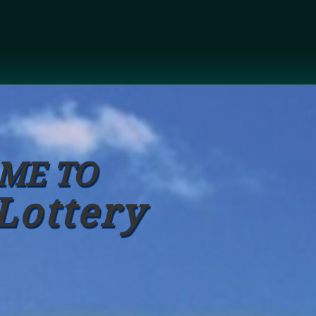
ME TO
Lottery