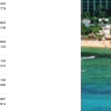
4635
2779
8855
3136
0809
4123
4150
4010
4162
8066
3887
2814