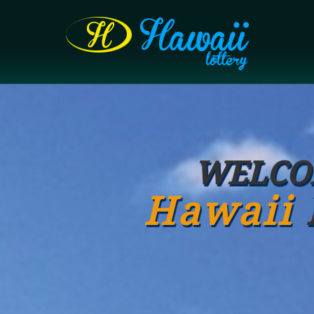
WELCO
Hawaii