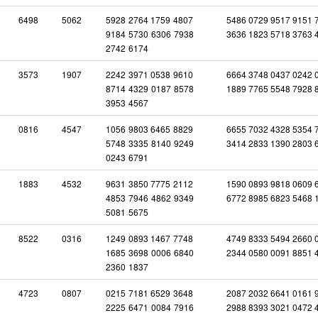
6498
5062
5928
2764
1759
4807
5486 0729 9517 9151 
9184
5730
6306
7938
3636 1823 5718 3763 
2742
6174
3573
1907
2242
3971
0538
9610
6664 3748 0437 0242 
8714
4329
0187
8578
1889 7765 5548 7928 
3953
4567
0816
4547
1056
9803
6465
8829
6655 7032 4328 5354 
5748
3335
8140
9249
3414 2833 1390 2803 
0243
6791
1883
4532
9631
3850
7775
2112
1590 0893 9818 0609 
4853
7946
4862
9349
6772 8985 6823 5468 
5081
5675
8522
0316
1249
0893
1467
7748
4749 8333 5494 2660 
1685
3698
0006
6840
2344 0580 0091 8851 
2360
1837
4723
0807
0215
7181
6529
3648
2087 2032 6641 0161 
2225
6471
0084
7916
2988 8393 3021 0472 