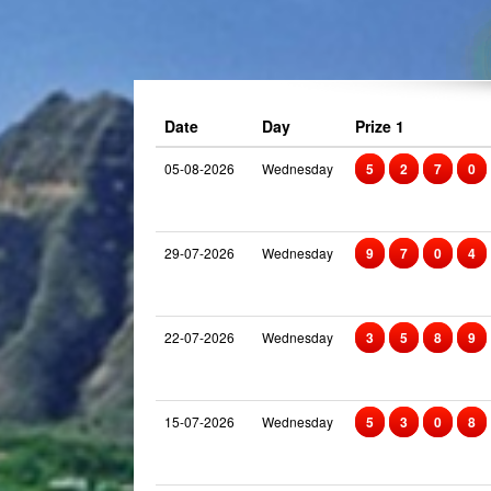
Date
Day
Prize 1
05-08-2026
Wednesday
5
2
7
0
29-07-2026
Wednesday
9
7
0
4
22-07-2026
Wednesday
3
5
8
9
15-07-2026
Wednesday
5
3
0
8