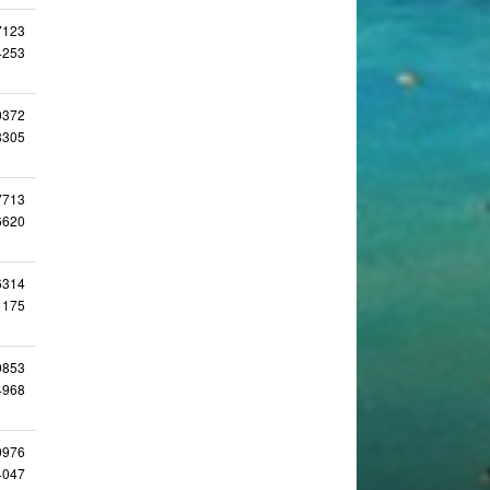
7123
4253
0372
8305
7713
6620
6314
1175
0853
4968
9976
4047